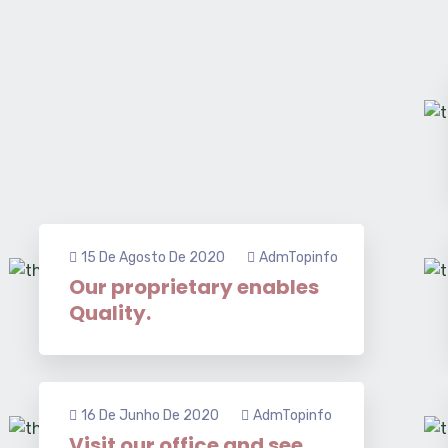
15 De Agosto De 2020
AdmTopinfo
Our proprietary enables
Quality.
16 De Junho De 2020
AdmTopinfo
Visit our office and see