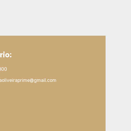
io:
800
taoliveiraprime@gmail.com