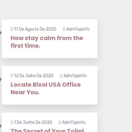
17 De Agosto De 2020
AdmTopinfo
How stay calm from the
first time.
12 De Julho De 2020
AdmTopinfo
Locate Bixol USA Office
Near You.
1 De Junho De 2020
AdmTopinfo
The Secret of Your Toilet