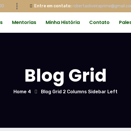
00
Entre em contato:
robertaoliveiraprime@gmail.c
s
Mentorias
Minha História
Contato
Pale
Blog Grid
Home 4
Blog Grid 2 Columns Sidebar Left